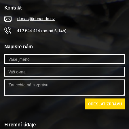
Kontakt
denas@denasdc.cz
412 544 414
(po-pá 6-14h)
Napište nám
ODESLAT ZPRÁVU
Firemní údaje