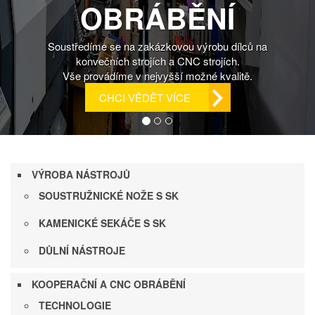
OBRÁBĚNÍ
 na
Soustředíme se na zakázkovou výrobu dílců
konvečních strojích a CNC strojích.
Vše provádíme v nejvyšší možné kvalitě.
CHCI VĚDĚT VÍCE
VÝROBA NÁSTROJŮ
SOUSTRUŽNICKÉ NOŽE S SK
KAMENICKÉ SEKÁČE S SK
DŮLNÍ NÁSTROJE
KOOPERAČNÍ A CNC OBRÁBĚNÍ
TECHNOLOGIE