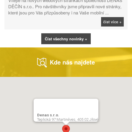
Vítejte na nových webových stránkách společnosti DENAS
DĚČÍN s.r.o.. Pro návštěvníky jsme připravili nové stránky,
které jsou pro Vás přizpůsobeny i na Vaše mobilní ...
číst více +
Číst všechny novinky +
Kde nás najdete
Denas s.r.o.
Teplická 97 Martiněves, 405 02 Jílové